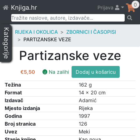
Skip
0
Knjiga.hr
Prijava
to
content
Pretraži:
Kategorije
RIJEKA I OKOLICA
ZBORNICI I ČASOPISI
PARTIZANSKE VEZE
Partizanske veze
Partizanske
€
5,50
Na zalihi
Dodaj u košaricu
veze
količina
Težina
162 g
Format
14 × 20 cm
Izdavač
Adamić
Mjesto izdanja
Rijeka
Godina
1997
Broj stranica
126
Uvez
Meki
Stanje knjige
Kao nova