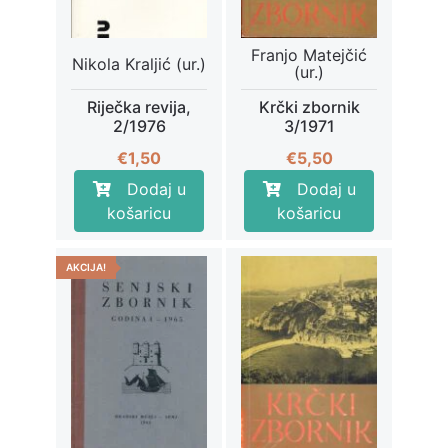
Franjo Matejčić
Nikola Kraljić (ur.)
(ur.)
Riječka revija,
Krčki zbornik
2/1976
3/1971
€
1,50
€
5,50
Dodaj u
Dodaj u
košaricu
košaricu
AKCIJA!