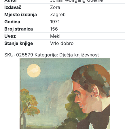
Autor
Johan Wolfgang Goethe
Izdavač
Zora
Mjesto izdanja
Zagreb
Godina
1971
Broj stranica
156
Uvez
Meki
Stanje knjige
Vrlo dobro
SKU:
025579
Kategorija:
Dječja književnost