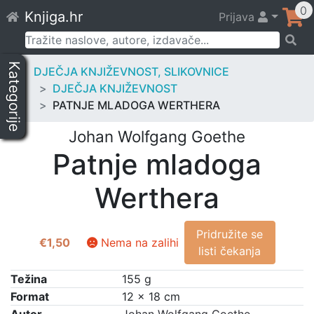
Skip
0
Knjiga.hr
Prijava
to
content
Pretraži:
Kategorije
DJEČJA KNJIŽEVNOST, SLIKOVNICE
DJEČJA KNJIŽEVNOST
PATNJE MLADOGA WERTHERA
Johan Wolfgang Goethe
Patnje mladoga
Werthera
Pridružite se
€
1,50
Nema na zalihi
listi čekanja
Težina
155 g
Format
12 × 18 cm