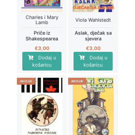
Charles i Mary
Viola Wahlstedt
Lamb
Priče iz
Aslak, dječak sa
Shakespearea
sjevera
€
3,00
€
3,00
Dodaj u
Dodaj u
košaricu
košaricu
AKCIJA!
AKCIJA!