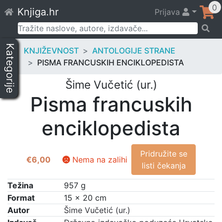
Skip
0
Knjiga.hr
Prijava
to
content
Pretraži:
Kategorije
KNJIŽEVNOST
ANTOLOGIJE STRANE
PISMA FRANCUSKIH ENCIKLOPEDISTA
Šime Vučetić (ur.)
Pisma francuskih
enciklopedista
Pridružite se
€
6,00
Nema na zalihi
listi čekanja
Težina
957 g
Format
15 × 20 cm
Autor
Šime Vučetić (ur.)