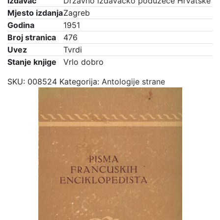
Izdavač
Državno izdavačko poduzeće Hrvatske
Mjesto izdanja
Zagreb
Godina
1951
Broj stranica
476
Uvez
Tvrdi
Stanje knjige
Vrlo dobro
SKU:
008524
Kategorija:
Antologije strane