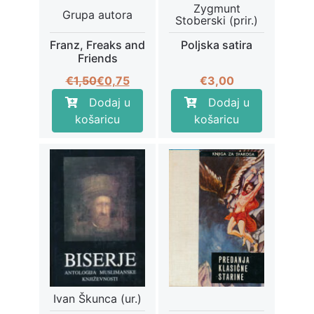
Zygmunt
Grupa autora
Stoberski (prir.)
Franz, Freaks and
Poljska satira
Friends
Izvorna
Trenutna
€
1,50
€
0,75
€
3,00
cijena
cijena
Dodaj u
Dodaj u
bila
je:
košaricu
košaricu
je:
€0,75.
€1,50.
Ivan Škunca (ur.)