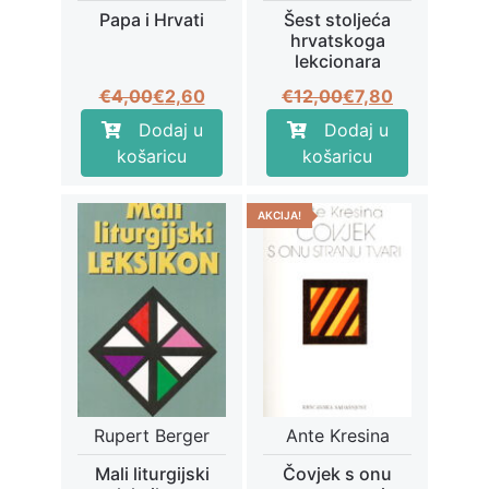
Papa i Hrvati
Šest stoljeća
hrvatskoga
lekcionara
Izvorna
Trenutna
Izvorna
Trenutna
€
4,00
€
2,60
€
12,00
€
7,80
cijena
cijena
cijena
cijena
Dodaj u
Dodaj u
bila
je:
bila
je:
košaricu
košaricu
je:
€2,60.
je:
€7,80.
€4,00.
€12,00.
AKCIJA!
Rupert Berger
Ante Kresina
Mali liturgijski
Čovjek s onu