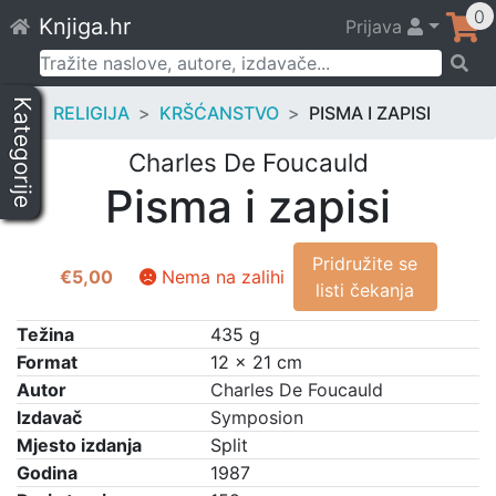
Skip
0
Knjiga.hr
Prijava
to
content
Pretraži:
Kategorije
RELIGIJA
KRŠĆANSTVO
PISMA I ZAPISI
Charles De Foucauld
Pisma i zapisi
Pridružite se
€
5,00
Nema na zalihi
listi čekanja
Težina
435 g
Format
12 × 21 cm
Autor
Charles De Foucauld
Izdavač
Symposion
Mjesto izdanja
Split
Godina
1987