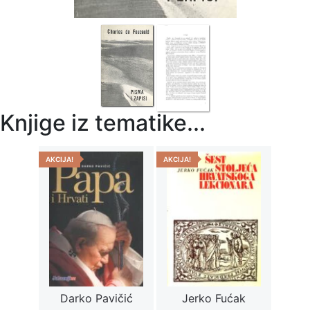
Knjige iz tematike...
AKCIJA!
AKCIJA!
Darko Pavičić
Jerko Fućak