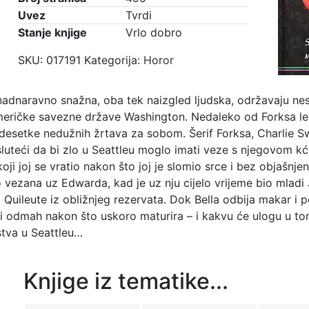
Uvez
Tvrdi
Stanje knjige
Vrlo dobro
SKU:
017191
Kategorija:
Horor
nadnaravno snažna, oba tek naizgled ljudska, održavaju nes
eričke savezne države Washington. Nedaleko od Forksa leži
 desetke nedužnih žrtava za sobom. Šerif Forksa, Charlie S
luteći da bi zlo u Seattleu moglo imati veze s njegovom kće
oji joj se vratio nakon što joj je slomio srce i bez objašnje
o vezana uz Edwarda, kad je uz nju cijelo vrijeme bio mladi J
Quileute iz obližnjeg rezervata. Dok Bella odbija makar i 
i odmah nakon što uskoro maturira – i kakvu će ulogu u tom
tva u Seattleu…
Knjige iz tematike...