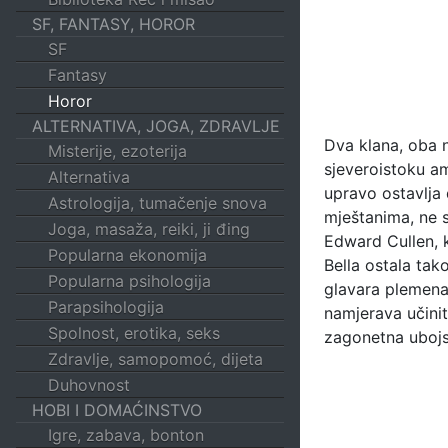
SF, FANTASY, HOROR
SF
Fantasy
Horor
ALTERNATIVA, JOGA, ZDRAVLJE
Dva klana, oba 
Misterije, ezoterija
sjeveroistoku am
Alternativa
upravo ostavlja
Astrologija, tumačenje snova
mještanima, ne s
Joga, masaža, reiki, ji đing
Edward Cullen, k
Popularna ekonomija
Bella ostala tak
Popularna psihologija
glavara plemena 
Parapsihologija
namjerava učinit
Spolnost, erotika, seks
zagonetna ubojs
Zdravlje, samopomoć, dijeta
Duhovnost
HOBI I DOMAĆINSTVO
Igre, zabava, bonton