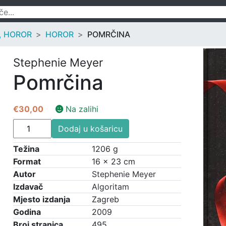
, HOROR
HOROR
POMRČINA
Stephenie Meyer
Pomrčina
€
30,00
Na zalihi
Pomrčina
Dodaj u košaricu
količina
Težina
1206 g
Format
16 × 23 cm
Autor
Stephenie Meyer
Izdavač
Algoritam
Mjesto izdanja
Zagreb
Godina
2009
Broj stranica
495