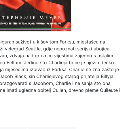
iguran suživot u kišovitom Forksu, mjestašcu na
 velegrad Seattle, gdje nepoznati serijski ubojica
wan, zdvaja nad groznim vijestima zajedno s ostalim
ri Bellom. Jedino što Charlieja brine je njezin dečko
nja mjesecima izbivao iz Forksa. Charlie ne zna zašto je
acob Black, sin Charliejevog starog prijatelja Billyja,
porazgovarati s Jacobom, Charlie i ne sanja što ona
e imati ugledna obitelj Cullen, drevno pleme Quileute i