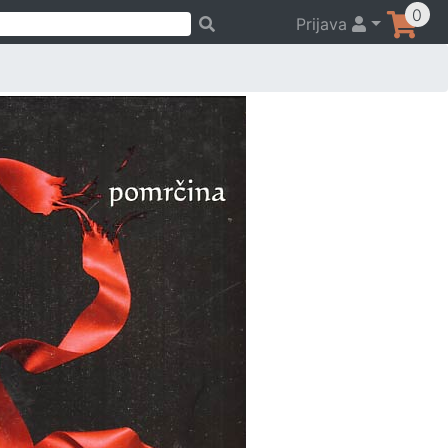
0
Prijava