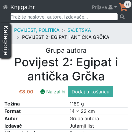
Skip
0
Knjiga.hr
Prijava
to
content
Pretraži:
Kategorije
POVIJEST, POLITIKA
SVJETSKA
POVIJEST 2: EGIPAT I ANTIČKA GRČKA
Grupa autora
Povijest 2: Egipat i
antička Grčka
Povijest
€
8,00
Na zalihi
Dodaj u košaricu
2:
Egipat
Težina
1189 g
i
Format
14 × 22 cm
antička
Autor
Grupa autora
Grčka
Izdavač
Jutarnji list
količina