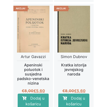
AKCIJA!
AKCIJA!
Artur Gavazzi
Simon Dubnov
Apeninski
Kratka istorija
poluotok i
jevrejskog
susjedna
naroda
padsko-venetska
nizina
Izvorna
Trenutna
Izvorna
Trenutna
€
8,00
€
5,60
€
8,00
€
5,60
cijena
cijena
cijena
cijena
Dodaj u
Dodaj u
bila
je:
bila
je:
košaricu
košaricu