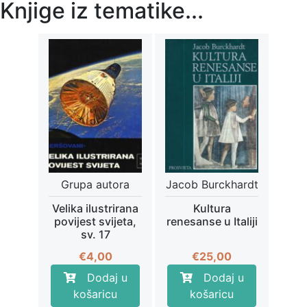
Knjige iz tematike...
Grupa autora
Jacob Burckhardt
Velika ilustrirana
Kultura
povijest svijeta,
renesanse u Italiji
sv. 17
€
4,00
€
25,00
Dodaj u
Dodaj u
košaricu
košaricu