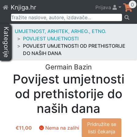
Skip
0
Knjiga.hr
Prijava
to
content
Pretraži:
Kategorije
UMJETNOST, ARHITEK, ARHEO., ETNO.
POVIJEST UMJETNOSTI
POVIJEST UMJETNOSTI OD PRETHISTORIJE
DO NAŠIH DANA
Germain Bazin
Povijest umjetnosti
od prethistorije do
naših dana
Pridružite se
€
11,00
Nema na zalihi
listi čekanja