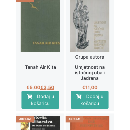
Grupa autora
Tanah Air Kita
Umjetnost na
istočnoj obali
Jadrana
Izvorna
Trenutna
€
5,00
€
3,50
€
11,00
cijena
cijena
Dodaj u
Dodaj u
bila
je:
košaricu
košaricu
je:
€3,50.
€5,00.
AKCIJA!
AKCIJA!