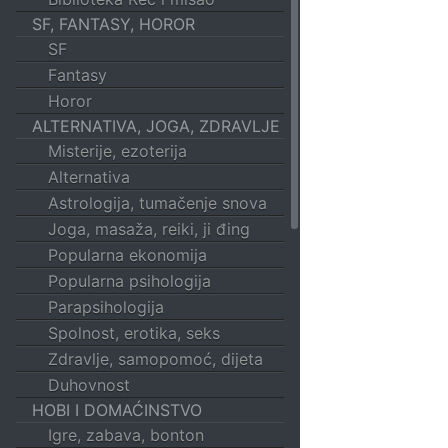
SF, FANTASY, HOROR
SF
Fantasy
Horor
ALTERNATIVA, JOGA, ZDRAVLJE
Misterije, ezoterija
Alternativa
Astrologija, tumačenje snova
Joga, masaža, reiki, ji đing
Popularna ekonomija
Popularna psihologija
Parapsihologija
Spolnost, erotika, seks
Zdravlje, samopomoć, dijeta
Duhovnost
HOBI I DOMAĆINSTVO
Igre, zabava, bonton