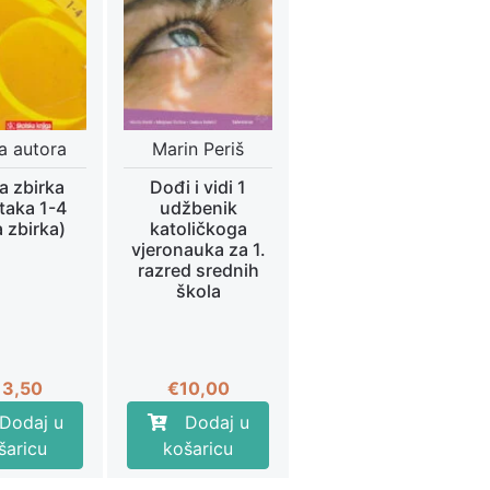
a autora
Marin Periš
ka zbirka
Dođi i vidi 1
taka 1-4
udžbenik
 zbirka)
katoličkoga
vjeronauka za 1.
razred srednih
škola
13,50
€
10,00
Dodaj u
Dodaj u
šaricu
košaricu