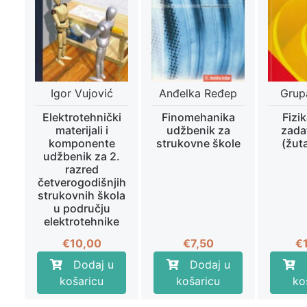
Igor Vujović
Anđelka Ređep
Grup
Elektrotehnički
Finomehanika
Fizi
materijali i
udžbenik za
zada
komponente
strukovne škole
(žuta
udžbenik za 2.
razred
četverogodišnjih
strukovnih škola
u području
elektrotehnike
€
10,00
€
7,50
€
Dodaj u
Dodaj u
košaricu
košaricu
ko