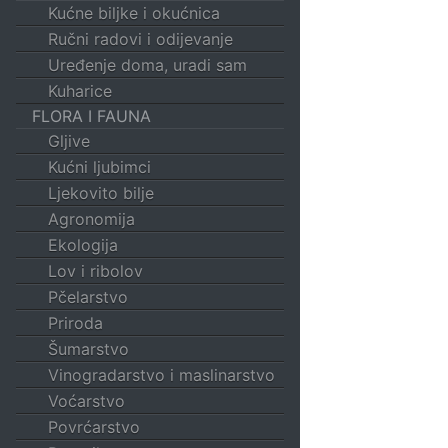
Kućne biljke i okućnica
Ručni radovi i odijevanje
Uređenje doma, uradi sam
Kuharice
FLORA I FAUNA
Gljive
Kućni ljubimci
Ljekovito bilje
Agronomija
Ekologija
Lov i ribolov
Pčelarstvo
Priroda
Šumarstvo
Vinogradarstvo i maslinarstvo
Voćarstvo
Povrćarstvo