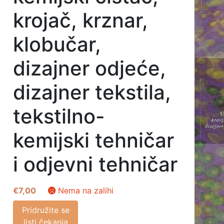
krojač, krznar,
klobučar,
dizajner odjeće,
dizajner tekstila,
tekstilno-
kemijski tehničar
i odjevni tehničar
€
7,00
Nema na zalihi
Pridružite se
listi čekanja