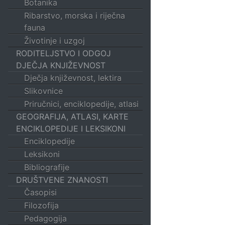
Botanika
Ribarstvo, morska i riječna
fauna
Životinje i uzgoj
RODITELJSTVO I ODGOJ
DJEČJA KNJIŽEVNOST
Dječja književnost, lektira
Slikovnice
Priručnici, enciklopedije, atlasi
GEOGRAFIJA, ATLASI, KARTE
ENCIKLOPEDIJE I LEKSIKONI
Enciklopedije
Leksikoni
Bibliografije
DRUŠTVENE ZNANOSTI
Časopisi
Filozofija
Pedagogija