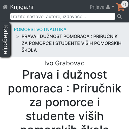
Skip
0
Knjiga.hr
Prijava
to
content
Pretraži:
Kategorije
POMORSTVO I NAUTIKA
PRAVA I DUŽNOST POMORACA : PRIRUČNIK
ZA POMORCE I STUDENTE VIŠIH POMORSKIH
ŠKOLA
Ivo Grabovac
Prava i dužnost
pomoraca : Priručnik
za pomorce i
studente viših