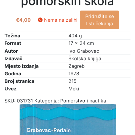
pomorskih škola
Pridružite se
€
4,00
Nema na zalihi
listi čekanja
Težina
404 g
Format
17 × 24 cm
Autor
Ivo Grabovac
Izdavač
Školska knjiga
Mjesto izdanja
Zagreb
Godina
1978
Broj stranica
215
Uvez
Meki
SKU:
031731
Kategorija:
Pomorstvo i nautika