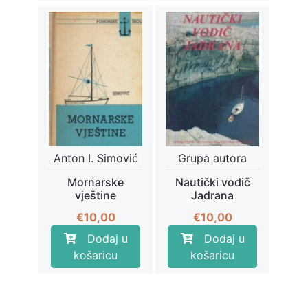
€8,00.
€3,50.
Anton I. Simović
Grupa autora
Mornarske
Nautički vodič
vještine
Jadrana
€
10,00
€
10,00
Dodaj u
Dodaj u
košaricu
košaricu