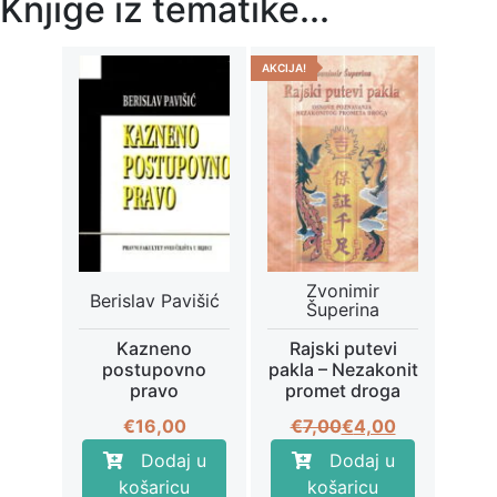
Knjige iz tematike...
AKCIJA!
Zvonimir
Berislav Pavišić
Šuperina
Kazneno
Rajski putevi
postupovno
pakla – Nezakonit
pravo
promet droga
Izvorna
Trenutna
€
16,00
€
7,00
€
4,00
cijena
cijena
Dodaj u
Dodaj u
bila
je:
košaricu
košaricu