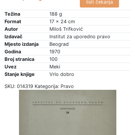
listi čekanja
Težina
188 g
Format
17 × 24 cm
Autor
Miloš Trifković
Izdavač
Institut za uporedno pravo
Mjesto izdanja
Beograd
Godina
1970
Broj stranica
100
Uvez
Meki
Stanje knjige
Vrlo dobro
SKU:
014319
Kategorija:
Pravo