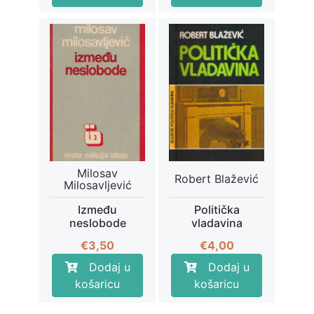
je:
€4,00.
€7,00.
Milosav
Robert Blažević
Milosavljević
Između
Politička
neslobode
vladavina
€
3,50
€
4,00
Dodaj u
Dodaj u
košaricu
košaricu