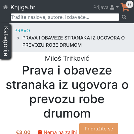
Skip
0
Knjiga.hr
Prijava
to
content
Pretraži:
Kategorije
PRAVO
PRAVA I OBAVEZE STRANAKA IZ UGOVORA O
PREVOZU ROBE DRUMOM
Miloš Trifković
Prava i obaveze
stranaka iz ugovora o
prevozu robe
drumom
Pridružite se
€
3,00
Nema na zalihi