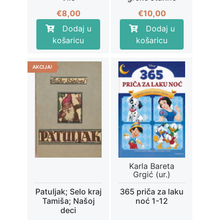
€
8,00
€
10,00
Dodaj u
Dodaj u
košaricu
košaricu
AKCIJA!
Karla Bareta
Grgić (ur.)
Patuljak; Selo kraj
365 priča za laku
Tamiša; Našoj
noć 1-12
deci