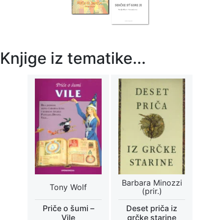
Knjige iz tematike...
Barbara Minozzi
Tony Wolf
(prir.)
Priče o šumi –
Deset priča iz
Vile
grčke starine