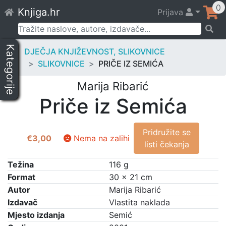
Skip
0
Knjiga.hr
Prijava
to
content
Pretraži:
Kategorije
DJEČJA KNJIŽEVNOST, SLIKOVNICE
SLIKOVNICE
PRIČE IZ SEMIĆA
Marija Ribarić
Priče iz Semića
Pridružite se
€
3,00
Nema na zalihi
listi čekanja
Težina
116 g
Format
30 × 21 cm
Autor
Marija Ribarić
Izdavač
Vlastita naklada
Mjesto izdanja
Semić