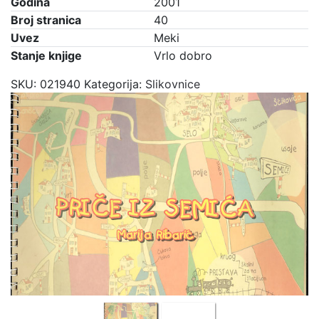
Godina
2001
Broj stranica
40
Uvez
Meki
Stanje knjige
Vrlo dobro
SKU:
021940
Kategorija:
Slikovnice
Previous
Next