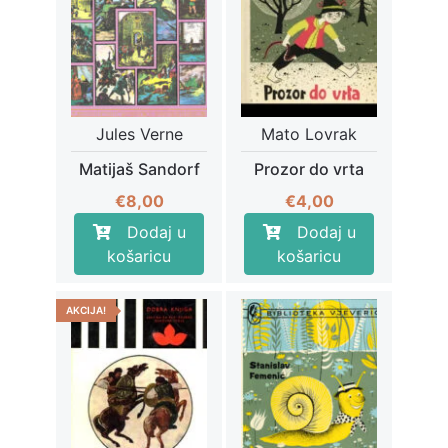
Jules Verne
Mato Lovrak
Matijaš Sandorf
Prozor do vrta
€
8,00
€
4,00
Dodaj u
Dodaj u
košaricu
košaricu
AKCIJA!