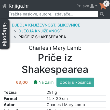
Skip
0
Knjiga.hr
Prijava
to
content
Pretraži:
Kategorije
DJEČJA KNJIŽEVNOST, SLIKOVNICE
DJEČJA KNJIŽEVNOST
PRIČE IZ SHAKESPEAREA
Charles i Mary Lamb
Priče iz
Shakespearea
Priče
€
3,00
Na zalihi
Dodaj u košaricu
iz
Shakespearea
Težina
291 g
količina
Format
14 × 20 cm
Autor
Charles i Mary Lamb