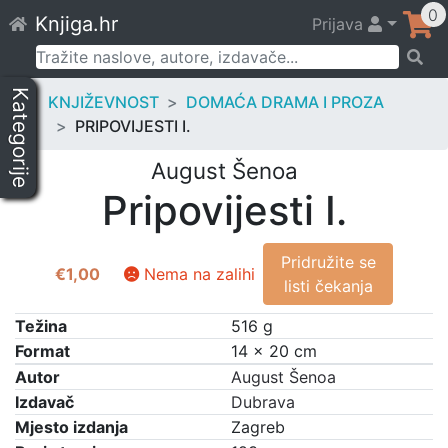
Skip
0
Knjiga.hr
Prijava
to
content
Pretraži:
Kategorije
KNJIŽEVNOST
DOMAĆA DRAMA I PROZA
PRIPOVIJESTI I.
August Šenoa
Pripovijesti I.
Pridružite se
€
1,00
Nema na zalihi
listi čekanja
Težina
516 g
Format
14 × 20 cm
Autor
August Šenoa
Izdavač
Dubrava
Mjesto izdanja
Zagreb