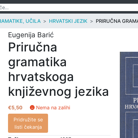
RAMATIKE, UČILA
HRVATSKI JEZIK
PRIRUČNA GRAMA
Eugenija Barić
Priručna
gramatika
hrvatskoga
književnog jezika
€
5,50
Nema na zalihi
Pridružite se
listi čekanja