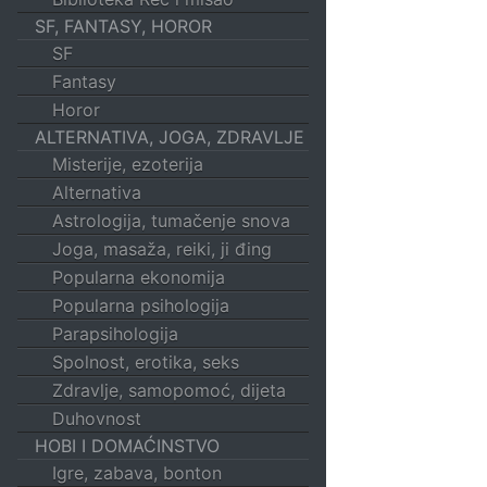
SF, FANTASY, HOROR
SF
Fantasy
Horor
ALTERNATIVA, JOGA, ZDRAVLJE
Misterije, ezoterija
Alternativa
Astrologija, tumačenje snova
Joga, masaža, reiki, ji đing
Popularna ekonomija
Popularna psihologija
Parapsihologija
Spolnost, erotika, seks
Zdravlje, samopomoć, dijeta
Duhovnost
HOBI I DOMAĆINSTVO
Igre, zabava, bonton