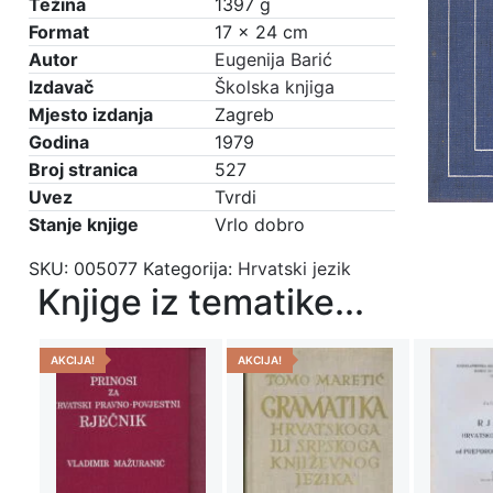
Težina
1397 g
Format
17 × 24 cm
Autor
Eugenija Barić
Izdavač
Školska knjiga
Mjesto izdanja
Zagreb
Godina
1979
Broj stranica
527
Uvez
Tvrdi
Stanje knjige
Vrlo dobro
SKU:
005077
Kategorija:
Hrvatski jezik
Knjige iz tematike...
AKCIJA!
AKCIJA!