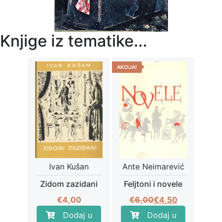
Knjige iz tematike...
AKCIJA!
Ivan Kušan
Ante Neimarević
Zidom zazidani
Feljtoni i novele
Izvorna
Trenutna
€
4,00
€
6,00
€
4,50
cijena
cijena
Dodaj u
Dodaj u