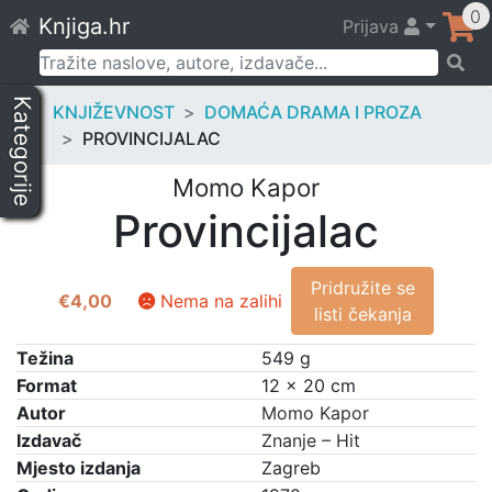
Skip
0
Knjiga.hr
Prijava
to
content
Pretraži:
Kategorije
KNJIŽEVNOST
DOMAĆA DRAMA I PROZA
PROVINCIJALAC
Momo Kapor
Provincijalac
Pridružite se
€
4,00
Nema na zalihi
listi čekanja
Težina
549 g
Format
12 × 20 cm
Autor
Momo Kapor
Izdavač
Znanje – Hit
Mjesto izdanja
Zagreb