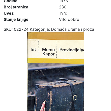
Godina
1978
Broj stranica
280
Uvez
Tvrdi
Stanje knjige
Vrlo dobro
SKU:
022724
Kategorija:
Domaća drama i proza