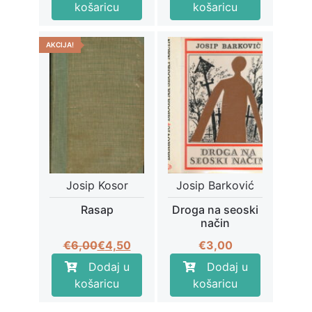
bila
je:
košaricu
košaricu
je:
€4,50.
€6,00.
AKCIJA!
Josip Kosor
Josip Barković
Rasap
Droga na seoski
način
Izvorna
Trenutna
€
6,00
€
4,50
€
3,00
cijena
cijena
Dodaj u
Dodaj u
bila
je:
košaricu
košaricu
je:
€4,50.
€6,00.