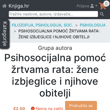
Skip
0
Knjiga.hr
Prijava
to
content
Pretraži:
Kategorije
FILOZOFIJA, PSIHOLOGIJA, SOC.
PSIHOLOGIJA
PSIHOSOCIJALNA POMOĆ ŽRTVAMA RATA:
ŽENE IZBJEGLICE I NJIHOVE OBITELJI
Grupa autora
Psihosocijalna pomoć
žrtvama rata: žene
izbjeglice i njihove
obitelji
Pridružite se
€
2,00
Nema na zalihi