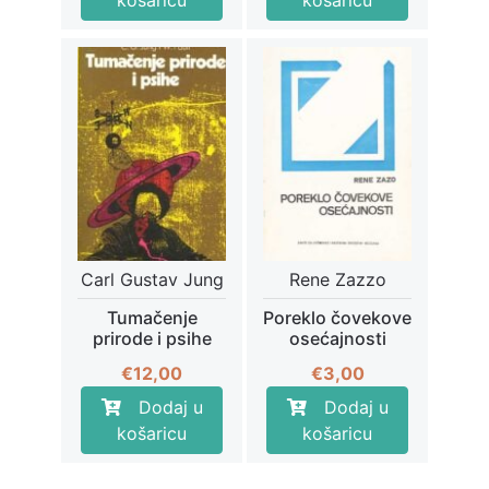
košaricu
košaricu
Carl Gustav Jung
Rene Zazzo
Tumačenje
Poreklo čovekove
prirode i psihe
osećajnosti
€
12,00
€
3,00
Dodaj u
Dodaj u
košaricu
košaricu