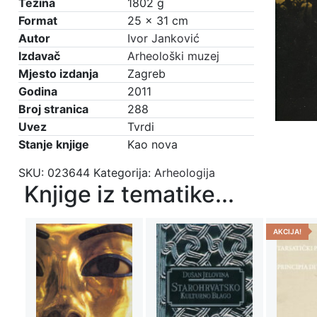
Težina
1802 g
Format
25 × 31 cm
Autor
Ivor Janković
Izdavač
Arheološki muzej
Mjesto izdanja
Zagreb
Godina
2011
Broj stranica
288
Uvez
Tvrdi
Stanje knjige
Kao nova
SKU:
023644
Kategorija:
Arheologija
Knjige iz tematike...
AKCIJA!