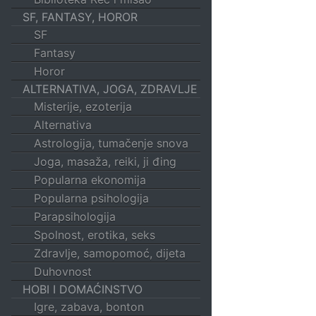
SF, FANTASY, HOROR
SF
Fantasy
Horor
ALTERNATIVA, JOGA, ZDRAVLJE
Misterije, ezoterija
Alternativa
Astrologija, tumačenje snova
Joga, masaža, reiki, ji đing
Popularna ekonomija
Popularna psihologija
Parapsihologija
Spolnost, erotika, seks
Zdravlje, samopomoć, dijeta
Duhovnost
HOBI I DOMAĆINSTVO
Igre, zabava, bonton