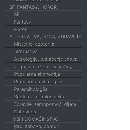
SF, FANTASY, HOROR
SF
Fantasy
Horor
ALTERNATIVA, JOGA, ZDRAVLJE
Misterije, ezoterija
Alternativa
Astrologija, tumačenje snova
Joga, masaža, reiki, ji đing
Popularna ekonomija
Popularna psihologija
Parapsihologija
Spolnost, erotika, seks
Zdravlje, samopomoć, dijeta
Duhovnost
HOBI I DOMAĆINSTVO
Igre, zabava, bonton