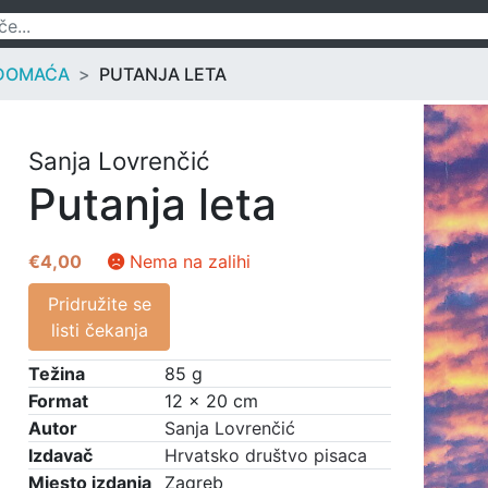
DOMAĆA
PUTANJA LETA
Sanja Lovrenčić
Putanja leta
€
4,00
Nema na zalihi
Pridružite se
listi čekanja
Težina
85 g
Format
12 × 20 cm
Autor
Sanja Lovrenčić
Izdavač
Hrvatsko društvo pisaca
Mjesto izdanja
Zagreb