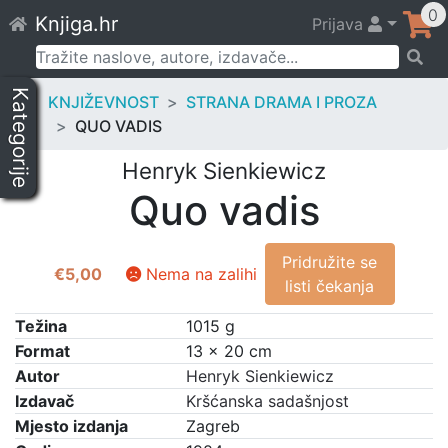
Skip
0
Knjiga.hr
Prijava
to
content
Pretraži:
Kategorije
KNJIŽEVNOST
STRANA DRAMA I PROZA
QUO VADIS
Henryk Sienkiewicz
Quo vadis
Pridružite se
€
5,00
Nema na zalihi
listi čekanja
Težina
1015 g
Format
13 × 20 cm
Autor
Henryk Sienkiewicz
Izdavač
Kršćanska sadašnjost
Mjesto izdanja
Zagreb