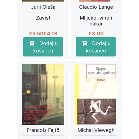
Jurij Oleša
Claudio Lange
Zavist
Mlijeko, vino i
bakar
Izvorna
Trenutna
€
5,50
€
4,13
€
3,00
cijena
cijena
Dodaj u
Dodaj u
bila
je:
košaricu
košaricu
je:
€4,13.
€5,50.
Francois Fejtö
Michal Viewegh