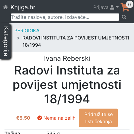
Skip
0
Knjiga.hr
Prijava
to
content
Pretraži:
Kategorije
PERIODIKA
RADOVI INSTITUTA ZA POVIJEST UMJETNOSTI
18/1994
Ivana Reberski
Radovi Instituta za
povijest umjetnosti
18/1994
Pridružite se
€
5,50
Nema na zalihi
listi čekanja
Težina
565 g