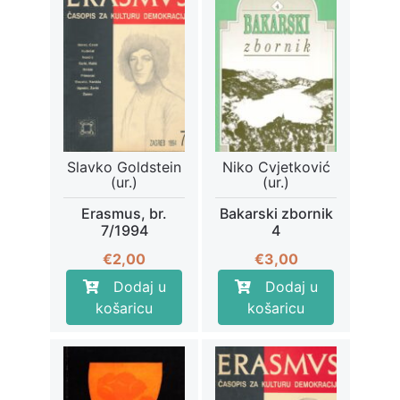
Slavko Goldstein
Niko Cvjetković
(ur.)
(ur.)
Erasmus, br.
Bakarski zbornik
7/1994
4
€
2,00
€
3,00
Dodaj u
Dodaj u
košaricu
košaricu