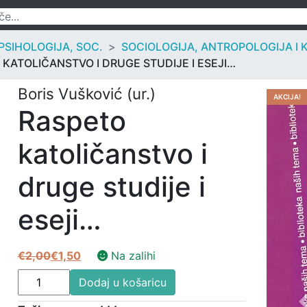
 PSIHOLOGIJA, SOC.
SOCIOLOGIJA, ANTROPOLOGIJA I
KATOLIČANSTVO I DRUGE STUDIJE I ESEJI…
Boris Vušković (ur.)
AKCIJA!
Raspeto
katoličanstvo i
druge studije i
eseji…
€
2,00
€
1,50
Na zalihi
Izvorna
Trenutna
Raspeto
cijena
cijena
Dodaj u košaricu
katoličanstvo
bila
je: