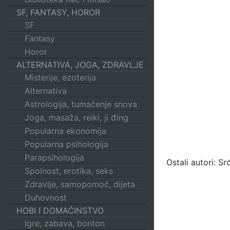
SF, FANTASY, HOROR
SF
Fantasy
Horor
ALTERNATIVA, JOGA, ZDRAVLJE
Misterije, ezoterija
Alternativa
Astrologija, tumačenje snova
Joga, masaža, reiki, ji đing
Popularna ekonomija
Popularna psihologija
Parapsihologija
Ostali autori: S
Spolnost, erotika, seks
Zdravlje, samopomoć, dijeta
Duhovnost
HOBI I DOMAĆINSTVO
Igre, zabava, bonton