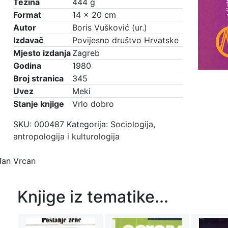
i
Težina
444 g
je:
€1,50.
druge
Format
14 × 20 cm
€2,00.
studije
Autor
Boris Vušković (ur.)
i
Izdavač
Povijesno društvo Hrvatske
eseji...
Mjesto izdanja
Zagreb
količina
Godina
1980
Broj stranica
345
Uvez
Meki
Stanje knjige
Vrlo dobro
SKU:
000487
Kategorija:
Sociologija,
antropologija i kulturologija
rđan Vrcan
Knjige iz tematike...