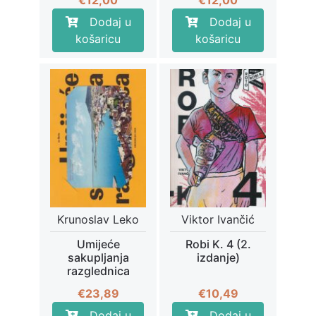
€
12,00
€
12,00
Dodaj u
Dodaj u
košaricu
košaricu
Krunoslav Leko
Viktor Ivančić
Umijeće
Robi K. 4 (2.
sakupljanja
izdanje)
razglednica
€
23,89
€
10,49
Dodaj u
Dodaj u