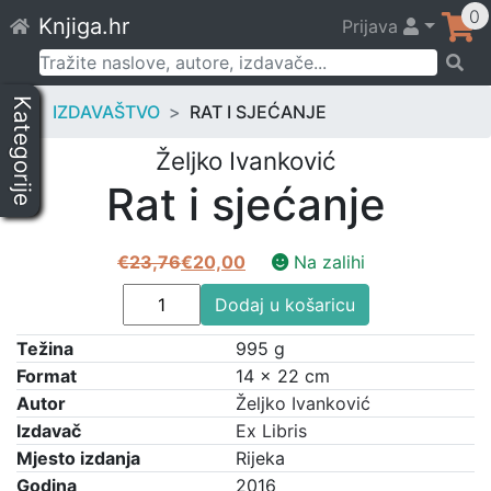
Skip
0
Knjiga.hr
Prijava
to
content
Pretraži:
Kategorije
IZDAVAŠTVO
RAT I SJEĆANJE
Željko Ivanković
Rat i sjećanje
€
23,76
€
20,00
Na zalihi
Izvorna
Trenutna
Rat
cijena
cijena
Dodaj u košaricu
i
bila
je:
Težina
sjećanje
995 g
je:
€20,00.
količina
Format
14 × 22 cm
€23,76.
Autor
Željko Ivanković
Izdavač
Ex Libris
Mjesto izdanja
Rijeka
Godina
2016