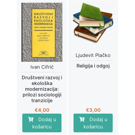
Ljudevit Plačko
Religija i odgoj
Ivan Cifrić
Društveni razvoj i
ekološka
modernizacija:
prilozi sociologiji
tranzicije
€
3,00
€
4,00
Dodaj u
Dodaj u
košaricu
košaricu