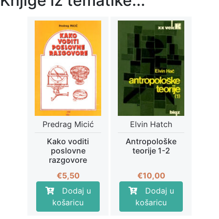
Knjige iz tematike...
Predrag Micić
Elvin Hatch
Kako voditi
Antropološke
poslovne
teorije 1-2
razgovore
€
5,50
€
10,00
Dodaj u
Dodaj u
košaricu
košaricu