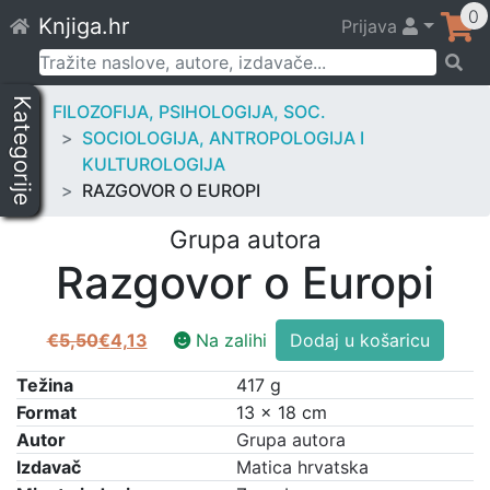
Skip
0
Knjiga.hr
Prijava
to
content
Pretraži:
Kategorije
FILOZOFIJA, PSIHOLOGIJA, SOC.
SOCIOLOGIJA, ANTROPOLOGIJA I
KULTUROLOGIJA
RAZGOVOR O EUROPI
Grupa autora
Razgovor o Europi
Razgovor
€
5,50
€
4,13
Na zalihi
Dodaj u košaricu
Izvorna
Trenutna
o
cijena
cijena
Europi
Težina
417 g
bila
je:
količina
Format
13 × 18 cm
je:
€4,13.
Autor
Grupa autora
€5,50.
Izdavač
Matica hrvatska