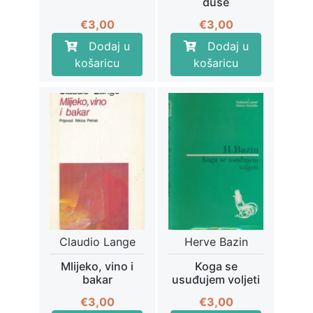
duše
€
3,00
€
3,00
Dodaj u
Dodaj u
košaricu
košaricu
Claudio Lange
Herve Bazin
Mlijeko, vino i
Koga se
bakar
usuđujem voljeti
€
3,00
€
3,00