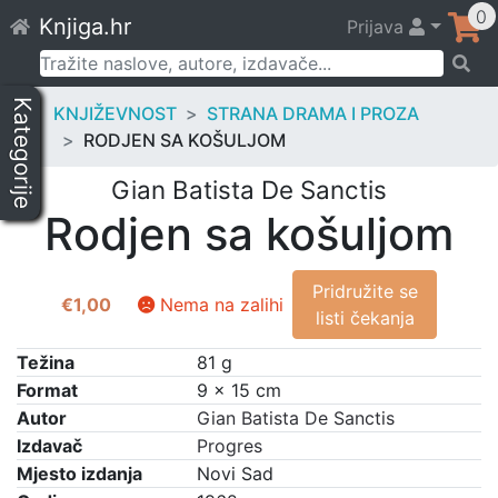
Skip
0
Knjiga.hr
Prijava
to
content
Pretraži:
Kategorije
KNJIŽEVNOST
STRANA DRAMA I PROZA
RODJEN SA KOŠULJOM
Gian Batista De Sanctis
Rodjen sa košuljom
Pridružite se
€
1,00
Nema na zalihi
listi čekanja
Težina
81 g
Format
9 × 15 cm
Autor
Gian Batista De Sanctis
Izdavač
Progres
Mjesto izdanja
Novi Sad