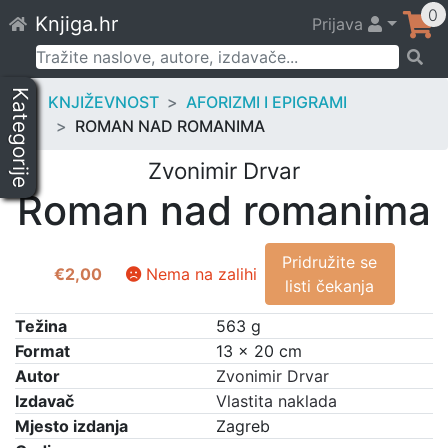
Skip
0
Knjiga.hr
Prijava
to
content
Pretraži:
Kategorije
KNJIŽEVNOST
AFORIZMI I EPIGRAMI
ROMAN NAD ROMANIMA
Zvonimir Drvar
Roman nad romanima
Pridružite se
€
2,00
Nema na zalihi
listi čekanja
Težina
563 g
Format
13 × 20 cm
Autor
Zvonimir Drvar
Izdavač
Vlastita naklada
Mjesto izdanja
Zagreb