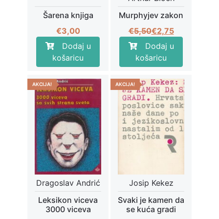
Šarena knjiga
Murphyjev zakon
Izvorna
Trenutna
€
3,00
€
5,50
€
2,75
cijena
cijena
Dodaj u
Dodaj u
bila
je:
košaricu
košaricu
je:
€2,75.
€5,50.
AKCIJA!
AKCIJA!
Dragoslav Andrić
Josip Kekez
Leksikon viceva
Svaki je kamen da
3000 viceva
se kuća gradi