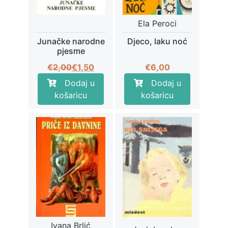
Ela Peroci
Junačke narodne
Djeco, laku noć
pjesme
Izvorna
Trenutna
€
2,00
€
1,50
€
6,00
cijena
cijena
Dodaj u
Dodaj u
bila
je:
košaricu
košaricu
je:
€1,50.
€2,00.
Ivana Brlić