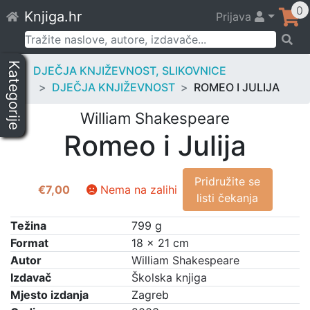
Skip
0
Knjiga.hr
Prijava
to
content
Pretraži:
Kategorije
DJEČJA KNJIŽEVNOST, SLIKOVNICE
DJEČJA KNJIŽEVNOST
ROMEO I JULIJA
William Shakespeare
Romeo i Julija
Pridružite se
€
7,00
Nema na zalihi
listi čekanja
Težina
799 g
Format
18 × 21 cm
Autor
William Shakespeare
Izdavač
Školska knjiga
Mjesto izdanja
Zagreb