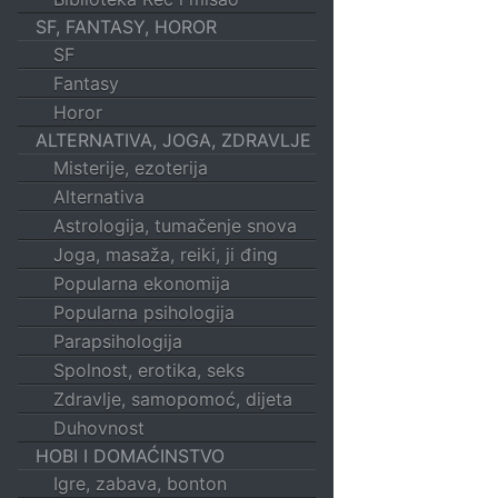
SF, FANTASY, HOROR
SF
Fantasy
Horor
ALTERNATIVA, JOGA, ZDRAVLJE
Misterije, ezoterija
Alternativa
Astrologija, tumačenje snova
Joga, masaža, reiki, ji đing
Popularna ekonomija
Popularna psihologija
Parapsihologija
Spolnost, erotika, seks
Zdravlje, samopomoć, dijeta
Duhovnost
HOBI I DOMAĆINSTVO
Igre, zabava, bonton