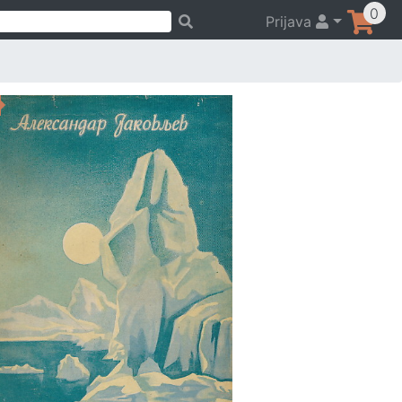
0
Prijava