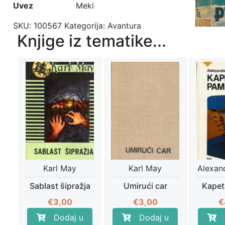
Uvez
Meki
SKU:
100567
Kategorija:
Avantura
Knjige iz tematike...
Karl May
Karl May
Alexan
Sablast šipražja
Umirući car
Kapet
€
3,00
€
3,00
€
Dodaj u
Dodaj u