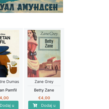
dre Dumas
Zane Grey
an Pamfil
Betty Zane
4,00
€
4,00
Dodaj u
Dodaj u