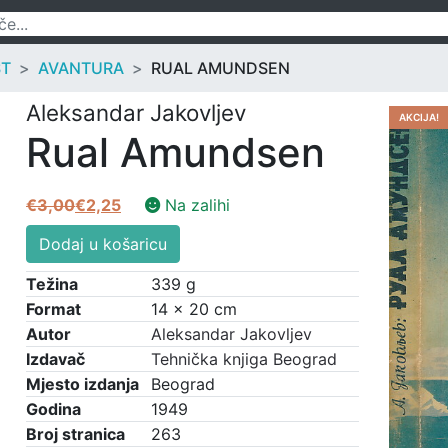
ST
AVANTURA
RUAL AMUNDSEN
Aleksandar Jakovljev
AKCIJA!
Rual Amundsen
€
3,00
€
2,25
Na zalihi
Izvorna
Trenutna
Rual
cijena
cijena
Dodaj u košaricu
Amundsen
bila
je:
količina
Težina
339 g
je:
€2,25.
Format
14 × 20 cm
€3,00.
Autor
Aleksandar Jakovljev
Izdavač
Tehnička knjiga Beograd
Mjesto izdanja
Beograd
Godina
1949
Broj stranica
263