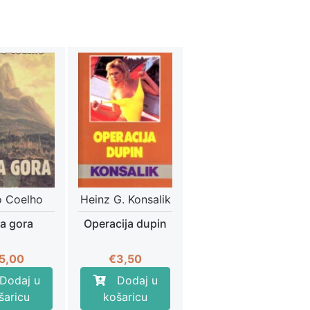
o Coelho
Heinz G. Konsalik
a gora
Operacija dupin
5,00
€
3,50
Dodaj u
Dodaj u
šaricu
košaricu