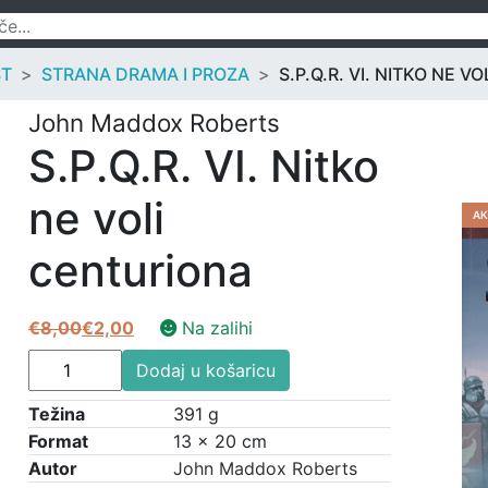
ST
STRANA DRAMA I PROZA
S.P.Q.R. VI. NITKO NE 
John Maddox Roberts
S.P.Q.R. VI. Nitko
ne voli
AK
centuriona
€
8,00
€
2,00
Na zalihi
Izvorna
Trenutna
S.P.Q.R.
cijena
cijena
Dodaj u košaricu
VI.
bila
je:
Nitko
Težina
391 g
je:
€2,00.
ne
Format
13 × 20 cm
€8,00.
voli
Autor
John Maddox Roberts