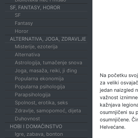
SF, FANTASY, HOROR
SF
Fantasy
Horor
ALTERNATIVA, JOGA, ZDRAVLJE
Misterije, ezoterija
Alternativa
Astrologija, tumačenje snova
Joga, masaža, reiki, ji đing
Na početku svoj
Popularna ekonomija
za veliki osvaja
Popularna psihologija
jedan naizgled ne
Parapsihologija
važnost iznimne
Spolnost, erotika, seks
kažnjava legion
Zdravlje, samopomoć, dijeta
osumnjičeni su 
Duhovnost
osumnjičene. Čin
HOBI I DOMAĆINSTVO
Helvećane.
Igre, zabava, bonton