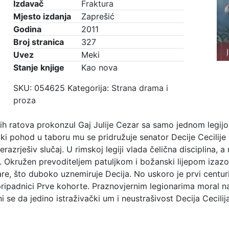
centuriona
Izdavač
Fraktura
količina
Mjesto izdanja
Zaprešić
Godina
2011
Broj stranica
327
Uvez
Meki
Stanje knjige
Kao nova
SKU:
054625
Kategorija:
Strana drama i
proza
ih ratova prokonzul Gaj Julije Cezar sa samo jednom legij
čki pohod u taboru mu se pridružuje senator Decije Cecilije 
razrješiv slučaj. U rimskoj legiji vlada čelična disciplina, a
. Okružen prevoditeljem patuljkom i božanski lijepom iz
are, što duboko uznemiruje Decija. No uskoro je prvi cent
pripadnici Prve kohorte. Praznovjernim legionarima moral n
i se da jedino istraživački um i neustrašivost Decija Cecili