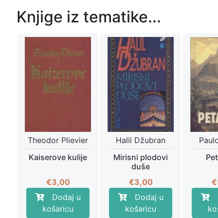
Knjige iz tematike...
Theodor Plievier
Halil Džubran
Paul
Kaiserove kulije
Mirisni plodovi
Pet
duše
€
3,00
€
3,00
€
Dodaj u
Dodaj u
košaricu
košaricu
ko