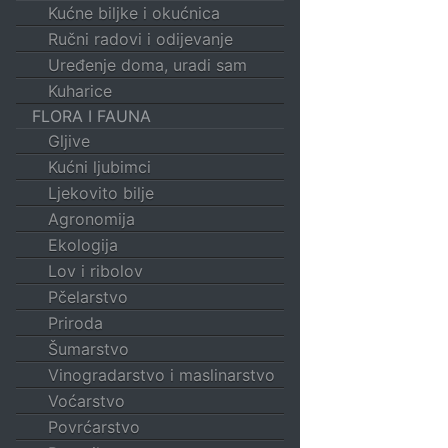
Kućne biljke i okućnica
Ručni radovi i odijevanje
Uređenje doma, uradi sam
Kuharice
FLORA I FAUNA
Gljive
Kućni ljubimci
Ljekovito bilje
Agronomija
Ekologija
Lov i ribolov
Pčelarstvo
Priroda
Šumarstvo
Vinogradarstvo i maslinarstvo
Voćarstvo
Povrćarstvo