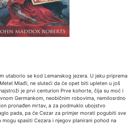
om utaborio se kod Lemanskog jezera. U jeku priprema
Metel Mlađi, ne sluteći da će opet biti upleten u još
 najstroži je prvi centurion Prve kohorte, čija su moć i
azovnom Germankom, neobičnim robovima, nemilosrdno
urion pronađen mrtav, a za podmuklo ubojstvo
aglo pada, pa će Cezar za primjer morati pogubiti sve
ja mogu spasiti Cezara i njegov planirani pohod na