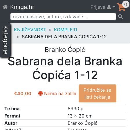
Skip
0
Knjiga.hr
Prijava
to
content
Pretraži:
Kategorije
KNJIŽEVNOST
KOMPLETI
SABRANA DELA BRANKA ĆOPIĆA 1-12
Branko Ćopić
Sabrana dela Branka
Ćopića 1-12
Pridružite se
€
40,00
Nema na zalihi
listi čekanja
Težina
5930 g
Format
13 × 20 cm
Autor
Branko Ćopić