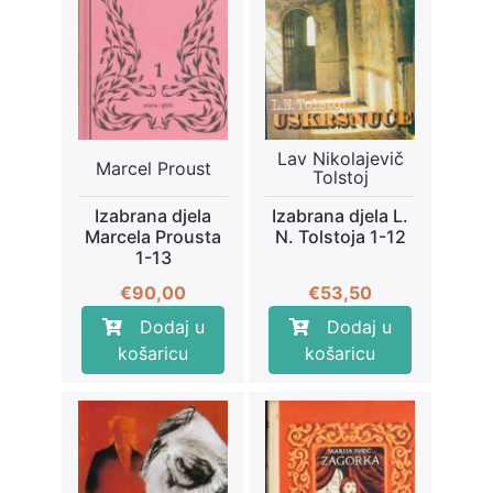
Lav Nikolajevič
Marcel Proust
Tolstoj
Izabrana djela
Izabrana djela L.
Marcela Prousta
N. Tolstoja 1-12
1-13
€
90,00
€
53,50
Dodaj u
Dodaj u
košaricu
košaricu