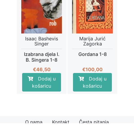
Isaac Bashevis
Marija Jurić
Singer
Zagorka
Izabrana djela I.
Gordana 1-8
B. Singera 1-8
€
46,50
€
100,00
Dodaj u
Dodaj u
košaricu
košaricu
O nama
Kontakt
Česta pitanja
© 2026
Knjiga.hr