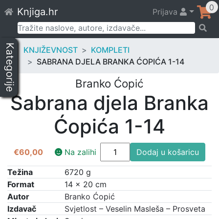
Skip
0
Knjiga.hr
Prijava
to
content
Pretraži:
Kategorije
KNJIŽEVNOST
KOMPLETI
SABRANA DJELA BRANKA ĆOPIĆA 1-14
Branko Ćopić
Sabrana djela Branka
Ćopića 1-14
Sabrana
€
60,00
Na zalihi
Dodaj u košaricu
djela
Branka
Težina
6720 g
Ćopića
Format
14 × 20 cm
1-
Autor
Branko Ćopić
14
Izdavač
Svjetlost – Veselin Masleša – Prosveta
količina