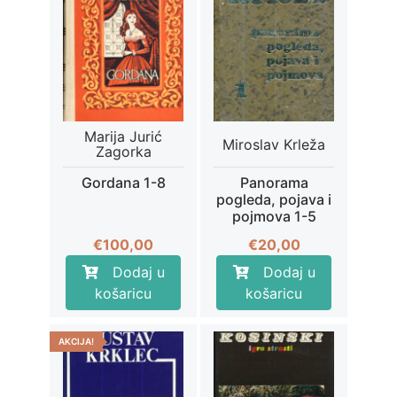
Marija Jurić
Miroslav Krleža
Zagorka
Gordana 1-8
Panorama
pogleda, pojava i
pojmova 1-5
€
100,00
€
20,00
Dodaj u
Dodaj u
košaricu
košaricu
AKCIJA!