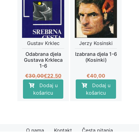
Gustav Krklec
Jerzy Kosinski
Odabrana djela
Izabrana djela 1-6
Gustava Krkleca
(Kosinki)
1-6
Izvorna
Trenutna
€
30,00
€
22,50
€
40,00
cijena
cijena
Dodaj u
Dodaj u
bila
je:
košaricu
košaricu
je:
€22,50.
€30,00.
O nama
Kontakt
Česta pitanja