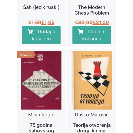
Šah (jezik ruski)
The Modern
Chess Problem
Izvorna
Trenutna
Izvorna
Trenutna
€
1,50
€
1,05
€
30,00
€
21,00
cijena
cijena
cijena
cijena
Dodaj u
Dodaj u
bila
je:
bila
je:
košaricu
košaricu
je:
€1,05.
je:
€21,00.
€1,50.
€30,00.
AKCIJA!
Milan Rogić
Duško Marović
75 godina
Teorija otvorenja
šahovskog
: druga knjiga –