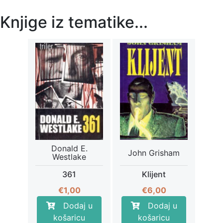
Knjige iz tematike...
Donald E.
John Grisham
Westlake
361
Klijent
€
1,00
€
6,00
Dodaj u
Dodaj u
košaricu
košaricu