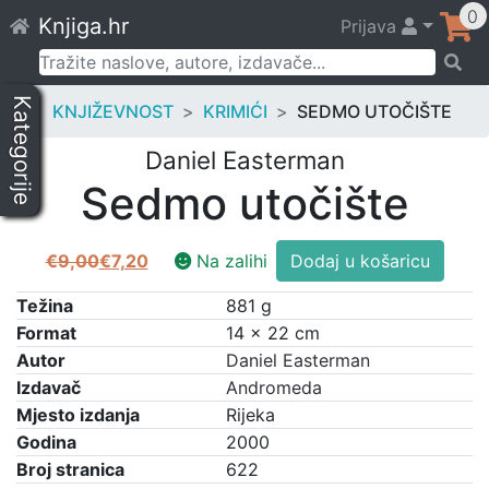
Skip
0
Knjiga.hr
Prijava
to
content
Pretraži:
Kategorije
KNJIŽEVNOST
KRIMIĆI
SEDMO UTOČIŠTE
Daniel Easterman
Sedmo utočište
Sedmo
€
9,00
€
7,20
Na zalihi
Dodaj u košaricu
Izvorna
Trenutna
utočište
cijena
cijena
količina
Težina
881 g
bila
je:
Format
14 × 22 cm
je:
€7,20.
Autor
Daniel Easterman
€9,00.
Izdavač
Andromeda
Mjesto izdanja
Rijeka
Godina
2000
Broj stranica
622