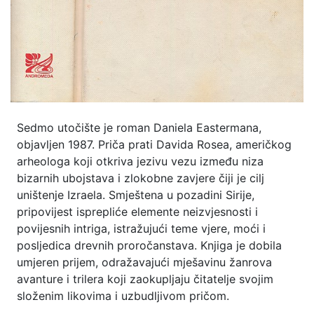
Sedmo utočište je roman Daniela Eastermana,
objavljen 1987. Priča prati Davida Rosea, američkog
arheologa koji otkriva jezivu vezu između niza
bizarnih ubojstava i zlokobne zavjere čiji je cilj
uništenje Izraela. Smještena u pozadini Sirije,
pripovijest isprepliće elemente neizvjesnosti i
povijesnih intriga, istražujući teme vjere, moći i
posljedica drevnih proročanstava. Knjiga je dobila
umjeren prijem, odražavajući mješavinu žanrova
avanture i trilera koji zaokupljaju čitatelje svojim
složenim likovima i uzbudljivom pričom.