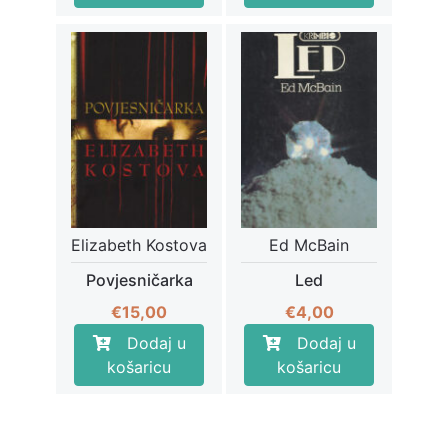
Elizabeth Kostova
Ed McBain
Povjesničarka
Led
€
15,00
€
4,00
Dodaj u
Dodaj u
košaricu
košaricu