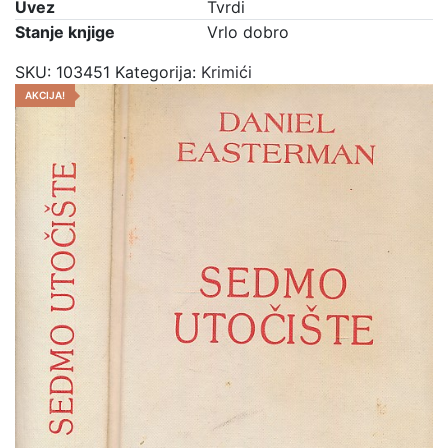
Uvez
Tvrdi
Stanje knjige
Vrlo dobro
SKU:
103451
Kategorija:
Krimići
AKCIJA!