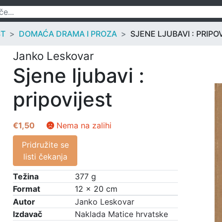
ST
DOMAĆA DRAMA I PROZA
SJENE LJUBAVI : PRIPO
Janko Leskovar
Sjene ljubavi :
pripovijest
€
1,50
Nema na zalihi
Pridružite se
listi čekanja
Težina
377 g
Format
12 × 20 cm
Autor
Janko Leskovar
Izdavač
Naklada Matice hrvatske