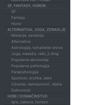
SF, FANTASY, HOROR
SF
Fantasy
Horor
ALTERNATIVA, JOGA, ZDRAVLJE
Misterije, ezoterija
Alternativa
Astrologija, tumačenje snova
Joga, masaža, reiki, ji đing
Popularna ekonomija
Popularna psihologija
Parapsihologija
Spolnost, erotika, seks
Zdravlje, samopomoć, dijeta
Duhovnost
HOBI I DOMAĆINSTVO
Igre, zabava, bonton