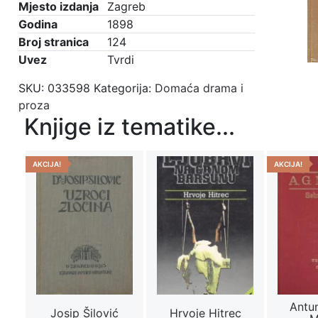
Mjesto izdanja
Zagreb
Godina
1898
Broj stranica
124
Uvez
Tvrdi
SKU:
033598
Kategorija:
Domaća drama i
proza
Knjige iz tematike...
AKCIJA!
AKCIJA!
Antu
Josip Šilović
Hrvoje Hitrec