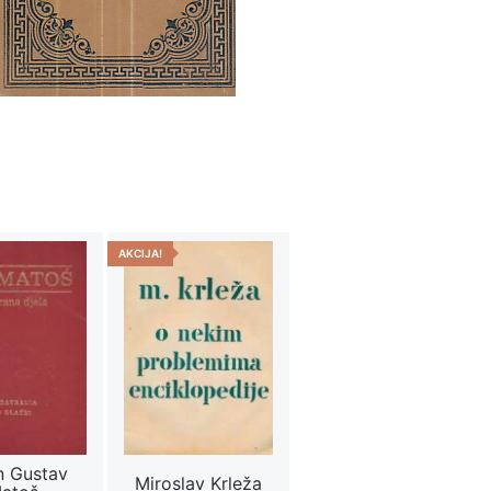
AKCIJA!
n Gustav
Miroslav Krleža