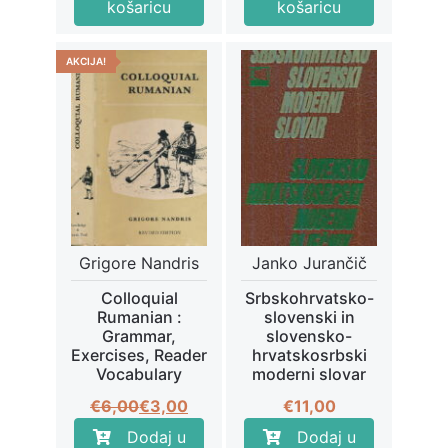
košaricu
košaricu
je:
€3,50.
€7,00.
AKCIJA!
Grigore Nandris
Janko Jurančič
Colloquial
Srbskohrvatsko-
Rumanian :
slovenski in
Grammar,
slovensko-
Exercises, Reader
hrvatskosrbski
Vocabulary
moderni slovar
Izvorna
Trenutna
€
6,00
€
3,00
€
11,00
cijena
cijena
Dodaj u
Dodaj u