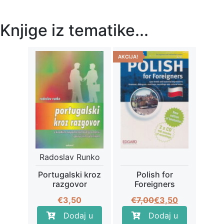
Knjige iz tematike...
AKCIJA!
Radoslav Runko
Portugalski kroz
Polish for
razgovor
Foreigners
Izvorna
Trenutna
€
3,50
€
7,00
€
3,50
cijena
cijena
Dodaj u
Dodaj u
bila
je: