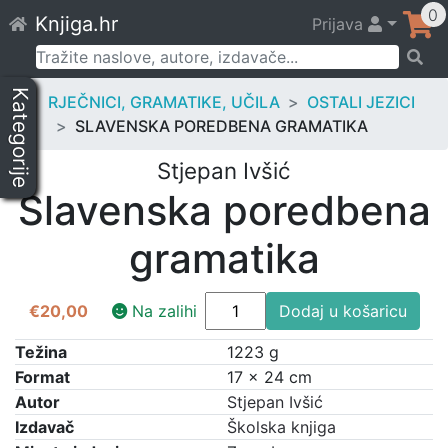
Skip
0
Knjiga.hr
Prijava
to
content
Pretraži:
Kategorije
RJEČNICI, GRAMATIKE, UČILA
OSTALI JEZICI
SLAVENSKA POREDBENA GRAMATIKA
Stjepan Ivšić
Slavenska poredbena
gramatika
Slavenska
€
20,00
Na zalihi
Dodaj u košaricu
poredbena
gramatika
Težina
1223 g
količina
Format
17 × 24 cm
Autor
Stjepan Ivšić
Izdavač
Školska knjiga