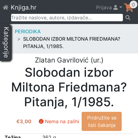
Skip
0
Knjiga.hr
Prijava
to
content
Pretraži:
Kategorije
PERIODIKA
SLOBODAN IZBOR MILTONA FRIEDMANA?
PITANJA, 1/1985.
Zlatan Gavrilović (ur.)
Slobodan izbor
Miltona Friedmana?
Pitanja, 1/1985.
Pridružite se
€
3,00
Nema na zalihi
listi čekanja
Težina
362 g