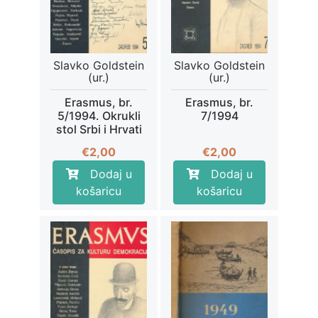
Slavko Goldstein
Slavko Goldstein
(ur.)
(ur.)
Erasmus, br.
Erasmus, br.
5/1994. Okrukli
7/1994
stol Srbi i Hrvati
€
2,00
€
2,00
Dodaj u
Dodaj u
košaricu
košaricu