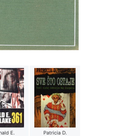
ald E.
Patricia D.