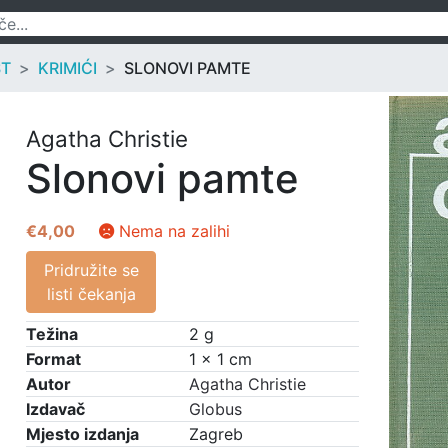
ST
KRIMIĆI
SLONOVI PAMTE
Agatha Christie
Slonovi pamte
€
4,00
Nema na zalihi
Pridružite se
listi čekanja
Težina
2 g
Format
1 × 1 cm
Autor
Agatha Christie
Izdavač
Globus
Mjesto izdanja
Zagreb