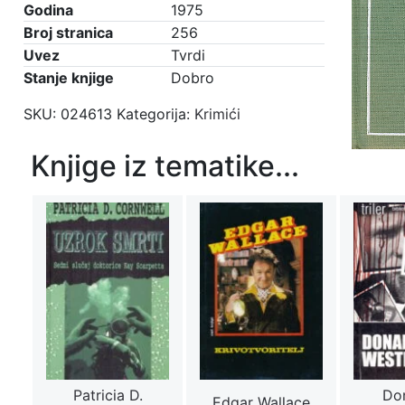
Godina
1975
Broj stranica
256
Uvez
Tvrdi
Stanje knjige
Dobro
SKU:
024613
Kategorija:
Krimići
Knjige iz tematike...
Patricia D.
Don
Edgar Wallace