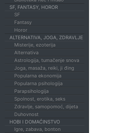
SF, FANTASY, HOROR
SF
Fantasy
Horor
ALTERNATIVA, JOGA, ZDRAVLJE
Misterije, ezoterija
Alternativa
Astrologija, tumačenje snova
Joga, masaža, reiki, ji đing
Popularna ekonomija
Popularna psihologija
Parapsihologija
Spolnost, erotika, seks
Zdravlje, samopomoć, dijeta
Duhovnost
HOBI I DOMAĆINSTVO
Igre, zabava, bonton