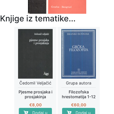
Knjige iz tematike...
Čedomil Veljačić
Grupa autora
Pjesme prosjaka i
Filozofska
prosjakinja
hrestomatija 1-12
€
8,00
€
60,00
Dodaj u
Dodaj u