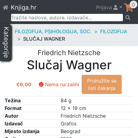
Skip
0
Knjiga.hr
Prijava
to
content
Pretraži:
Kategorije
FILOZOFIJA, PSIHOLOGIJA, SOC.
FILOZOFIJA
SLUČAJ WAGNER
Friedrich Nietzsche
Slučaj Wagner
Pridružite se
€
6,00
Nema na zalihi
listi čekanja
Težina
84 g
Format
12 × 19 cm
Autor
Friedrich Nietzsche
Izdavač
Grafos
Mjesto izdanja
Beograd