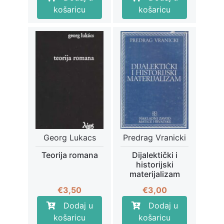
košaricu
košaricu
Georg Lukacs
Predrag Vranicki
Teorija romana
Dijalektički i
historijski
materijalizam
€
3,50
€
3,00
Dodaj u
Dodaj u
košaricu
košaricu