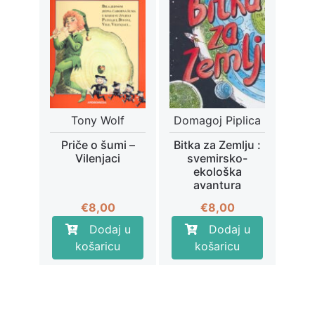
Tony Wolf
Domagoj Piplica
Priče o šumi –
Bitka za Zemlju :
Vilenjaci
svemirsko-
ekološka
avantura
€
8,00
€
8,00
Dodaj u
Dodaj u
košaricu
košaricu