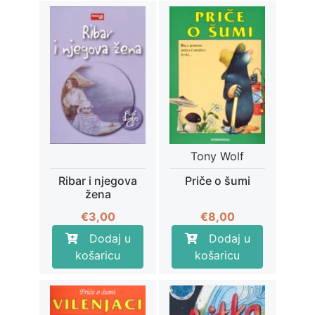
Tony Wolf
Ribar i njegova
Priče o šumi
žena
€
3,00
€
8,00
Dodaj u
Dodaj u
košaricu
košaricu