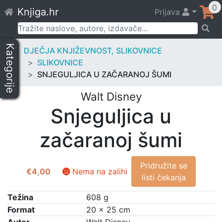
Skip
0
Knjiga.hr
Prijava
to
content
Pretraži:
Kategorije
DJEČJA KNJIŽEVNOST, SLIKOVNICE
SLIKOVNICE
SNJEGULJICA U ZAČARANOJ ŠUMI
Walt Disney
Snjeguljica u
začaranoj šumi
Pridružite se
€
4,00
Nema na zalihi
listi čekanja
Težina
608 g
Format
20 × 25 cm