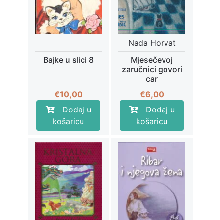
Nada Horvat
Bajke u slici 8
Mjesečevoj
zaručnici govori
car
€
10,00
€
6,00
Dodaj u
Dodaj u
košaricu
košaricu