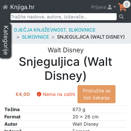
Skip
0
Knjiga.hr
Prijava
to
content
Pretraži:
Kategorije
DJEČJA KNJIŽEVNOST, SLIKOVNICE
SLIKOVNICE
SNJEGULJICA (WALT DISNEY)
Walt Disney
Snjeguljica (Walt
Disney)
Pridružite se
€
4,00
Nema na zalihi
listi čekanja
Težina
673 g
Format
20 × 26 cm
Autor
Walt Disney