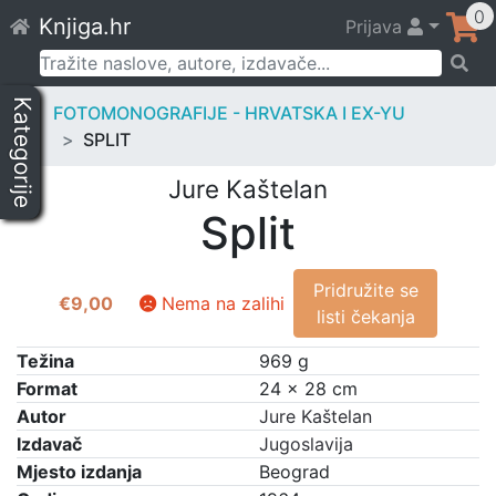
Skip
0
Knjiga.hr
Prijava
to
content
Pretraži:
Kategorije
FOTOMONOGRAFIJE - HRVATSKA I EX-YU
SPLIT
Jure Kaštelan
Split
Pridružite se
€
9,00
Nema na zalihi
listi čekanja
Težina
969 g
Format
24 × 28 cm
Autor
Jure Kaštelan
Izdavač
Jugoslavija
Mjesto izdanja
Beograd