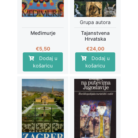
Grupa autora
Međimurje
Tajanstvena
Hrvatska
€
5,50
€
24,00
Dodaj u
Dodaj u
košaricu
košaricu