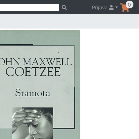
0
Prijava