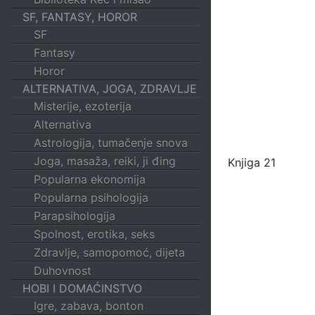
SF, FANTASY, HOROR
SF
Fantasy
Horor
ALTERNATIVA, JOGA, ZDRAVLJE
Misterije, ezoterija
Alternativa
Astrologija, tumačenje snova
Joga, masaža, reiki, ji đing
Knjiga 21
Popularna ekonomija
Popularna psihologija
Parapsihologija
Spolnost, erotika, seks
Zdravlje, samopomoć, dijeta
Duhovnost
HOBI I DOMAĆINSTVO
Igre, zabava, bonton