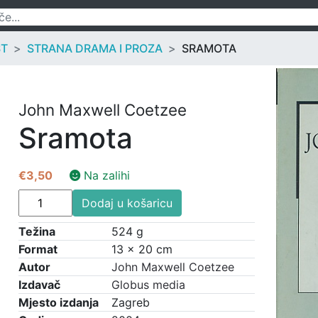
ST
STRANA DRAMA I PROZA
SRAMOTA
John Maxwell Coetzee
Sramota
€
3,50
Na zalihi
Sramota
Dodaj u košaricu
količina
Težina
524 g
Format
13 × 20 cm
Autor
John Maxwell Coetzee
Izdavač
Globus media
Mjesto izdanja
Zagreb