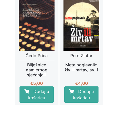
Čedo Prica
Pero Zlatar
Bilježnice
Meta poglavnik:
namjernog
živ ili mrtav, sv. 1
sjećanja II
€
5,00
€
4,00
Dodaj u
Dodaj u
košaricu
košaricu