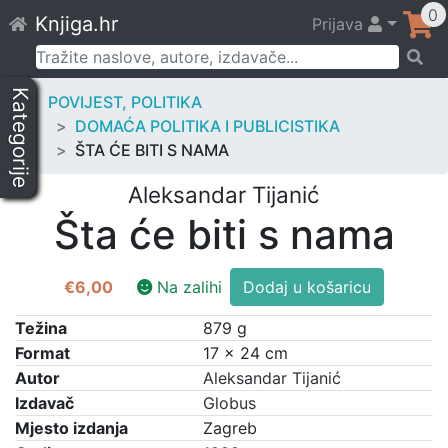
Skip
0
Knjiga.hr
Prijava
to
content
Pretraži:
Kategorije
POVIJEST, POLITIKA
DOMAĆA POLITIKA I PUBLICISTIKA
ŠTA ĆE BITI S NAMA
Aleksandar Tijanić
Šta će biti s nama
Šta
€
6,00
Na zalihi
Dodaj u košaricu
će
biti
Težina
879 g
s
Format
17 × 24 cm
nama
Autor
Aleksandar Tijanić
količina
Izdavač
Globus
Mjesto izdanja
Zagreb