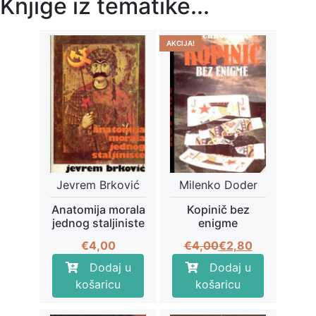
Knjige iz tematike...
AKCIJA!
Jevrem Brković
Milenko Doder
Anatomija morala
Kopinič bez
jednog staljiniste
enigme
Izvorna
Trenutna
€
4,00
€
4,00
€
2,80
cijena
cijena
Dodaj u
Dodaj u
bila
je:
košaricu
košaricu
je:
€2,80.
€4,00.