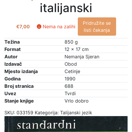
italijanski
Pridružite se
€
7,00
Nema na zalihi
listi čekanja
Težina
850 g
Format
12 × 17 cm
Autor
Nemanja Sjeran
Izdavač
Obod
Mjesto izdanja
Cetinje
Godina
1990
Broj stranica
688
Uvez
Tvrdi
Stanje knjige
Vrlo dobro
SKU:
033159
Kategorija:
Talijanski jezik