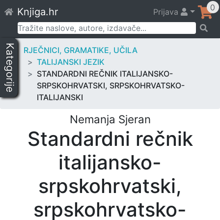
Skip
0
Knjiga.hr
Prijava
to
content
Pretraži:
Kategorije
RJEČNICI, GRAMATIKE, UČILA
TALIJANSKI JEZIK
STANDARDNI REČNIK ITALIJANSKO-
SRPSKOHRVATSKI, SRPSKOHRVATSKO-
ITALIJANSKI
Nemanja Sjeran
Standardni rečnik
italijansko-
srpskohrvatski,
srpskohrvatsko-