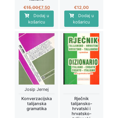
Izvorna
Trenutna
€
15,00
€
7,50
€
12,00
cijena
cijena
Dodaj u
Dodaj u
bila
je:
košaricu
košaricu
je:
€7,50.
€15,00.
Josip Jernej
Konverzacijska
Rječnik
talijanska
talijansko-
gramatika
hrvatski i
hrvatsko-