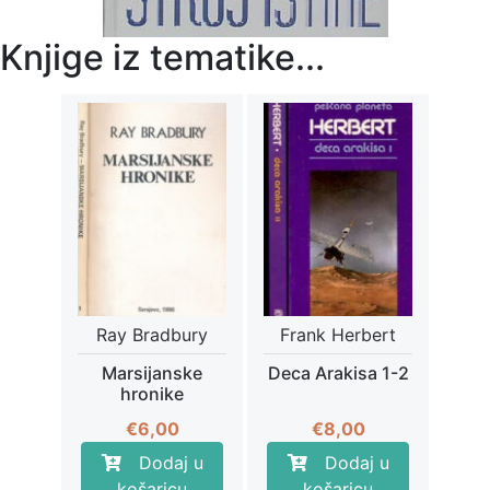
Knjige iz tematike...
Ray Bradbury
Frank Herbert
Marsijanske
Deca Arakisa 1-2
hronike
€
6,00
€
8,00
Dodaj u
Dodaj u
košaricu
košaricu