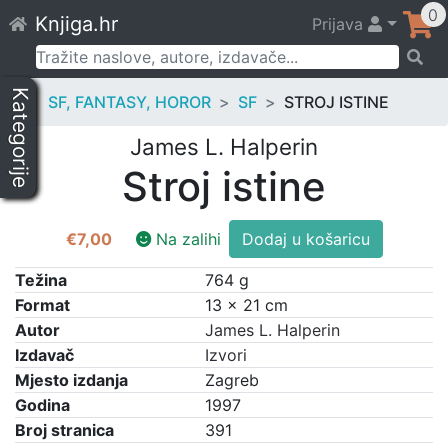
Skip
0
Knjiga.hr
Prijava
to
content
Pretraži:
Kategorije
SF, FANTASY, HOROR
SF
STROJ ISTINE
James L. Halperin
Stroj istine
Stroj
€
7,00
Na zalihi
Dodaj u košaricu
istine
količina
Težina
764 g
Format
13 × 21 cm
Autor
James L. Halperin
Izdavač
Izvori
Mjesto izdanja
Zagreb
Godina
1997
Broj stranica
391