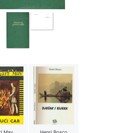
rl May
Henri Bosco