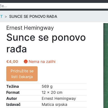
ST
SUNCE SE PONOVO RAĐA
Ernest Hemingway
Sunce se ponovo
rađa
€
4,00
Nema na zalihi
Pridružite se
listi čekanja
Težina
569 g
Format
12 × 20 cm
Autor
Ernest Hemingway
Izdavač
Matica srpska