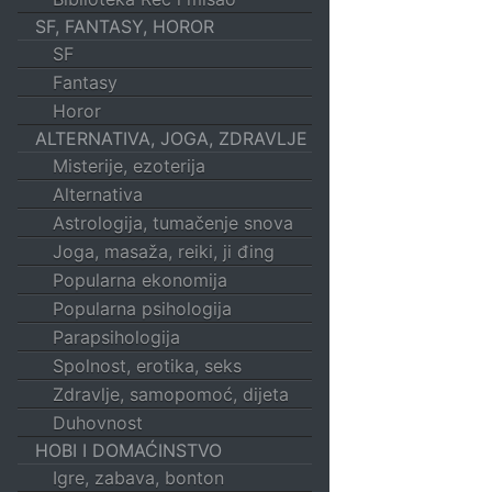
SF, FANTASY, HOROR
SF
Fantasy
Horor
ALTERNATIVA, JOGA, ZDRAVLJE
Misterije, ezoterija
Alternativa
Astrologija, tumačenje snova
Joga, masaža, reiki, ji đing
Popularna ekonomija
Popularna psihologija
Parapsihologija
Spolnost, erotika, seks
Zdravlje, samopomoć, dijeta
Duhovnost
HOBI I DOMAĆINSTVO
Igre, zabava, bonton