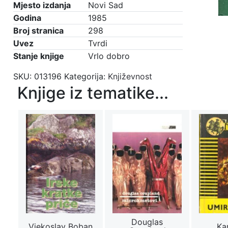
Mjesto izdanja
Novi Sad
Godina
1985
Broj stranica
298
Uvez
Tvrdi
Stanje knjige
Vrlo dobro
SKU:
013196
Kategorija:
Književnost
Knjige iz tematike...
Douglas
Vjekoslav Boban
Ka