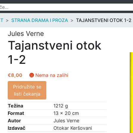
ST
STRANA DRAMA I PROZA
TAJANSTVENI OTOK 1-2
Jules Verne
Tajanstveni otok
1-2
€
8,00
Nema na zalihi
Pridružite se
listi čekanja
Težina
1212 g
Format
13 × 20 cm
Autor
Jules Verne
Izdavač
Otokar Keršovani