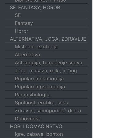
SF, FANTASY, HOROR
SF
Fantasy
Horor
ALTERNATIVA, JOGA, ZDRAVLJE
Misterije, ezoterija
Alternativa
Astrologija, tumačenje snova
Joga, masaža, reiki, ji đing
Popularna ekonomija
Popularna psihologija
Parapsihologija
Spolnost, erotika, seks
Zdravlje, samopomoć, dijeta
Duhovnost
HOBI I DOMAĆINSTVO
Igre, zabava, bonton