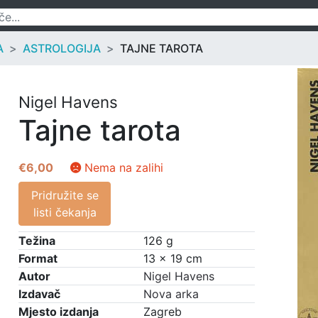
A
ASTROLOGIJA
TAJNE TAROTA
Nigel Havens
Tajne tarota
€
6,00
Nema na zalihi
Pridružite se
listi čekanja
Težina
126 g
Format
13 × 19 cm
Autor
Nigel Havens
Izdavač
Nova arka
Mjesto izdanja
Zagreb