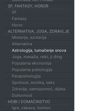
SF, FANTASY, HOROR
SF
Fantasy
Horor
ALTERNATIVA, JOGA, ZDRAVLJE
Misterije, ezoterija
Alternativa
Astrologija, tumačenje snova
Joga, masaža, reiki, ji đing
Popularna ekonomija
Popularna psihologija
Parapsihologija
Spolnost, erotika, seks
Zdravlje, samopomoć, dijeta
Duhovnost
HOBI I DOMAĆINSTVO
Igre, zabava, bonton