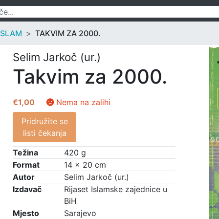
ISLAM
TAKVIM ZA 2000.
Selim Jarkoč (ur.)
Takvim za 2000.
€
1,00
Nema na zalihi
Pridružite se
listi čekanja
Težina
420 g
Format
14 × 20 cm
Autor
Selim Jarkoč (ur.)
Izdavač
Rijaset Islamske zajednice u
BiH
Mjesto
Sarajevo