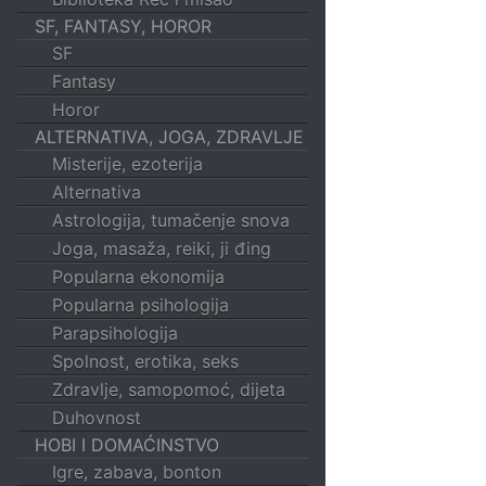
SF, FANTASY, HOROR
SF
Fantasy
Horor
ALTERNATIVA, JOGA, ZDRAVLJE
Misterije, ezoterija
Alternativa
Astrologija, tumačenje snova
Joga, masaža, reiki, ji đing
Popularna ekonomija
Popularna psihologija
Parapsihologija
Spolnost, erotika, seks
Zdravlje, samopomoć, dijeta
Duhovnost
HOBI I DOMAĆINSTVO
Igre, zabava, bonton