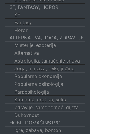
SF, FANTASY, HOROR
SF
Fantasy
Horor
ALTERNATIVA, JOGA, ZDRAVLJE
Misterije, ezoterija
Alternativa
Astrologija, tumačenje snova
Joga, masaža, reiki, ji đing
Popularna ekonomija
Popularna psihologija
Parapsihologija
Spolnost, erotika, seks
Zdravlje, samopomoć, dijeta
Duhovnost
HOBI I DOMAĆINSTVO
Igre, zabava, bonton