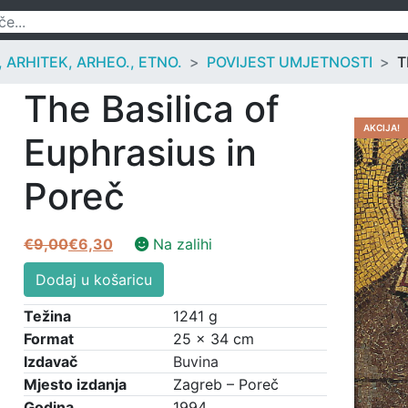
ARHITEK, ARHEO., ETNO.
POVIJEST UMJETNOSTI
T
The Basilica of
AKCIJA!
Euphrasius in
Poreč
€
9,00
€
6,30
Na zalihi
Izvorna
Trenutna
The
cijena
cijena
Dodaj u košaricu
Basilica
bila
je:
of
Težina
1241 g
je:
€6,30.
Euphrasius
Format
25 × 34 cm
€9,00.
in
Izdavač
Buvina
Poreč
Mjesto izdanja
Zagreb – Poreč
količina
Godina
1994