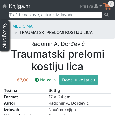
Skip
0
Knjiga.hr
Prijava
to
content
Pretraži:
Kategorije
MEDICINA
TRAUMATSKI PRELOMI KOSTIJU LICA
Radomir A. Đorđević
Traumatski prelomi
kostiju lica
Traumatski
€
7,00
Na zalihi
Dodaj u košaricu
prelomi
kostiju
Težina
666 g
lica
Format
17 × 24 cm
količina
Autor
Radomir A. Đorđević
Izdavač
Naučna knjiga