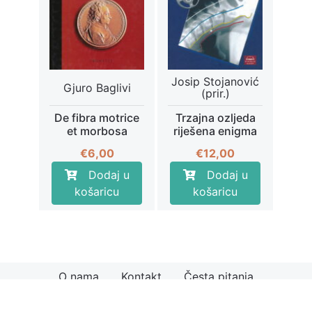
Josip Stojanović
Gjuro Baglivi
(prir.)
De fibra motrice
Trzajna ozljeda
et morbosa
riješena enigma
€
6,00
€
12,00
Dodaj u
Dodaj u
košaricu
košaricu
O nama
Kontakt
Česta pitanja
© 2026
Knjiga.hr
Načini plaćanja
Uvjeti kupnje