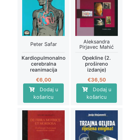
Aleksandra
Peter Safar
Pirjavec Mahić
Kardiopulmonalno
Opekline (2.
cerebralna
prošireno
reanimacija
izdanje)
€
6,00
€
36,50
Dodaj u
Dodaj u
košaricu
košaricu